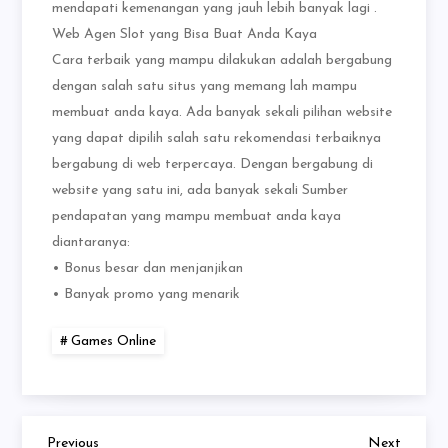
mendapati kemenangan yang jauh lebih banyak lagi .
Web Agen Slot yang Bisa Buat Anda Kaya
Cara terbaik yang mampu dilakukan adalah bergabung
dengan salah satu situs yang memang lah mampu
membuat anda kaya. Ada banyak sekali pilihan website
yang dapat dipilih salah satu rekomendasi terbaiknya
bergabung di web terpercaya. Dengan bergabung di
website yang satu ini, ada banyak sekali Sumber
pendapatan yang mampu membuat anda kaya
diantaranya:
• Bonus besar dan menjanjikan
• Banyak promo yang menarik
Games Online
Previous
Next
Previous
Next