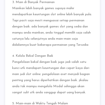
3. Main di Banyak Permainan
Mainkan lebih banyak games supaya mahir
mendapatkan keuntungan slot online lebih banyak pula.
Tapi pasti saja mesti menguasai setiap permainan
dengan baik. ada banyak games slot yang sedia dan
mampu anda mainkan, anda tinggal memilih saja salah
satunya lalu selanjutnya anda main-main saja
didalamnya buat beberapa permainan yang Tersedia
4. Kelola Bekal Dengan Baik
Pengelolaan bekal dengan baik juga jadi salah satu
kunci utk mendapati keuntungan dan cepat kaya dari
main judi slot online. pengelolaan aset menjadi bagian
penting yang harus diperhatikan dengan baik. jikalau
anda tak mampu mengelola Modal sehingga akan
sangat sulit utk anda sanggup dapat uang banyak.
5. Main-main di Waktu Tengah Malam