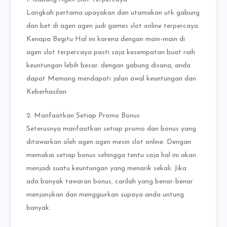
Langkah pertama upayakan dan utamakan utk gabung
dan bet di agen agen judi games slot online terpercaya.
Kenapa Begitu Hal ini karena dengan main-main di
agen slot terpercaya pasti saja kesempatan buat raih
keuntungan lebih besar. dengan gabung disana, anda
dapat Memang mendapati jalan awal keuntungan dan
Keberhasilan
2. Manfaatkan Setiap Promo Bonus
Seterusnya manfaatkan setiap promo dan bonus yang
ditawarkan oleh agen agen mesin slot online. Dengan
memakai setiap bonus sehingga tentu saja hal ini akan
menjadi suatu keuntungan yang menarik sekali. Jika
ada banyak tawaran bonus, carilah yang benar-benar
menjanjikan dan menggiurkan supaya anda untung
banyak.