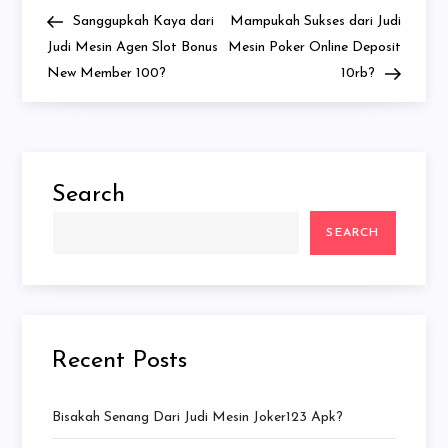
Post
Post
Post
Sanggupkah Kaya dari
Mampukah Sukses dari Judi
navigation
Judi Mesin Agen Slot Bonus
Mesin Poker Online Deposit
New Member 100?
10rb?
Search
SEARCH
Recent Posts
Bisakah Senang Dari Judi Mesin Joker123 Apk?