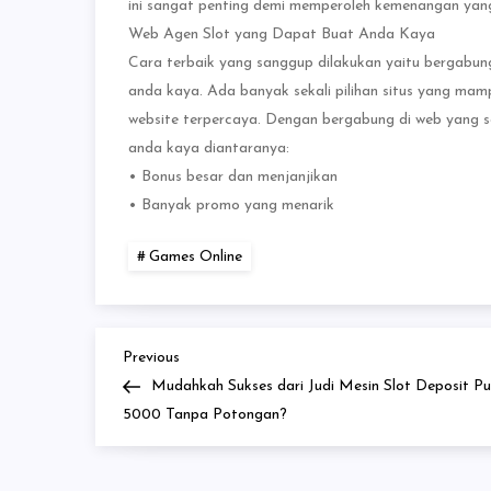
ini sangat penting demi memperoleh kemenangan yang 
Web Agen Slot yang Dapat Buat Anda Kaya
Cara terbaik yang sanggup dilakukan yaitu bergabun
anda kaya. Ada banyak sekali pilihan situs yang mamp
website terpercaya. Dengan bergabung di web yang s
anda kaya diantaranya:
• Bonus besar dan menjanjikan
• Banyak promo yang menarik
Games Online
Previous
Post
Previous
Post
Mudahkah Sukses dari Judi Mesin Slot Deposit Pu
navigation
5000 Tanpa Potongan?