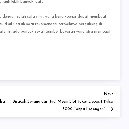
jauh lebih banyak lagi .
g dengan salah satu situs yang benar-benar dapat membuat
u dipilih salah satu rekomendasi terbaiknya bergabung di
atu ini, ada banyak sekali Sumber bayaran yang bisa membuat
Next
Next
Post
lsa
Bisakah Senang dari Judi Mesin Slot Joker Deposit Pulsa
5000 Tanpa Potongan?