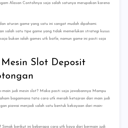
ragam Alasan Contohnya saja salah satunya merupakan karena
dan aturan game yang satu ini sangat mudah dipahami.
n salah satu tipe game yang tidak memerlukan strategi kusus
 saja bukan ialah games utk batle, namun game ini pasti saja
 Mesin Slot Deposit
otongan
-main judi mesin slot? Maka pasti saja jawabannya Mampu
 paham bagaimana tata cara utk meraih ketajiran dari main judi
ngan piawai menjadi salah satu bentuk kekayaan dari main-
? Simak berikut ini beberapa cara utk kaya dari bermain judi