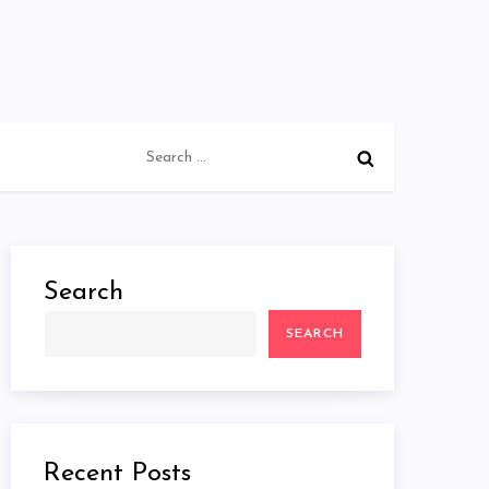
Search
for:
Search
SEARCH
Recent Posts