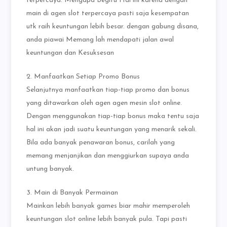
terpercaya. Mengapa Begitu Hal ini karena dengan
main di agen slot terpercaya pasti saja kesempatan
utk raih keuntungan lebih besar. dengan gabung disana,
anda piawai Memang lah mendapati jalan awal
keuntungan dan Kesuksesan
2. Manfaatkan Setiap Promo Bonus
Selanjutnya manfaatkan tiap-tiap promo dan bonus
yang ditawarkan oleh agen agen mesin slot online.
Dengan menggunakan tiap-tiap bonus maka tentu saja
hal ini akan jadi suatu keuntungan yang menarik sekali.
Bila ada banyak penawaran bonus, carilah yang
memang menjanjikan dan menggiurkan supaya anda
untung banyak.
3. Main di Banyak Permainan
Mainkan lebih banyak games biar mahir memperoleh
keuntungan slot online lebih banyak pula. Tapi pasti