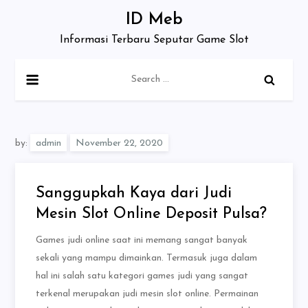
Skip
ID Meb
to
Informasi Terbaru Seputar Game Slot
content
Search
for:
by:
admin
Sanggupkah Kaya dari Judi
Mesin Slot Online Deposit Pulsa?
Games judi online saat ini memang sangat banyak
sekali yang mampu dimainkan. Termasuk juga dalam
hal ini salah satu kategori games judi yang sangat
terkenal merupakan judi mesin slot online. Permainan