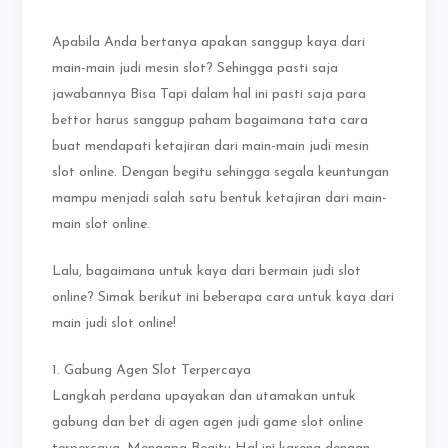
Apabila Anda bertanya apakan sanggup kaya dari
main-main judi mesin slot? Sehingga pasti saja
jawabannya Bisa Tapi dalam hal ini pasti saja para
bettor harus sanggup paham bagaimana tata cara
buat mendapati ketajiran dari main-main judi mesin
slot online. Dengan begitu sehingga segala keuntungan
mampu menjadi salah satu bentuk ketajiran dari main-
main slot online.
Lalu, bagaimana untuk kaya dari bermain judi slot
online? Simak berikut ini beberapa cara untuk kaya dari
main judi slot online!
1. Gabung Agen Slot Terpercaya
Langkah perdana upayakan dan utamakan untuk
gabung dan bet di agen agen judi game slot online