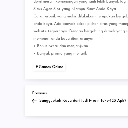
demi meraih kemenangan yang jauh lebih banyak lagi 
Situs Agen Slot yang Mampu Buat Anda Kaya
Cara terbaik yang mahir dilakukan merupakan berg
anda kaya. Ada banyak sekali pilihan situs yang mamp
website terpercaya. Dengan bergabung di web yang s
membuat anda kaya diantaranya:
• Bonus besar dan menjanjikan
• Banyak promo yang menarik
Games Online
Previous
Post
Previous
Post
Sanggupkah Kaya dari Judi Mesin Joker123 Apk?
navigation