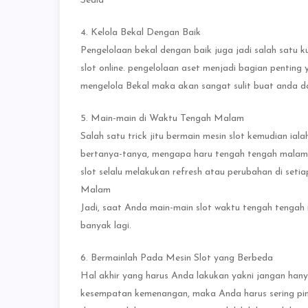
Sedia
4. Kelola Bekal Dengan Baik
Pengelolaan bekal dengan baik juga jadi salah satu k
slot online. pengelolaan aset menjadi bagian penting 
mengelola Bekal maka akan sangat sulit buat anda 
5. Main-main di Waktu Tengah Malam
Salah satu trick jitu bermain mesin slot kemudian 
bertanya-tanya, mengapa haru tengah tengah malam 
slot selalu melakukan refresh atau perubahan di setia
Malam
Jadi, saat Anda main-main slot waktu tengah tenga
banyak lagi.
6. Bermainlah Pada Mesin Slot yang Berbeda
Hal akhir yang harus Anda lakukan yakni jangan hany
kesempatan kemenangan, maka Anda harus sering pind