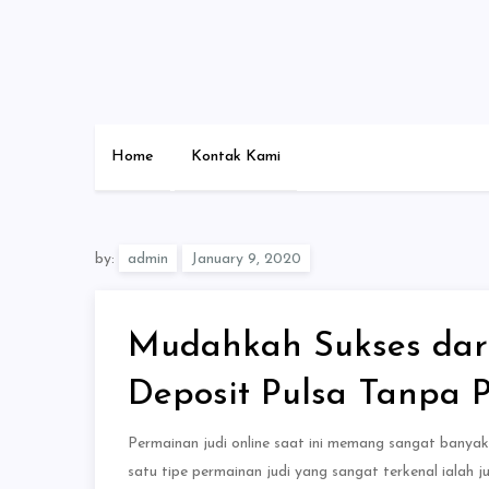
Skip
to
content
Home
Kontak Kami
by:
admin
Mudahkah Sukses dari 
Deposit Pulsa Tanpa 
Permainan judi online saat ini memang sangat banyak 
satu tipe permainan judi yang sangat terkenal ialah j