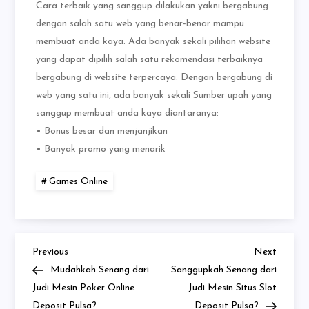
Cara terbaik yang sanggup dilakukan yakni bergabung
dengan salah satu web yang benar-benar mampu
membuat anda kaya. Ada banyak sekali pilihan website
yang dapat dipilih salah satu rekomendasi terbaiknya
bergabung di website terpercaya. Dengan bergabung di
web yang satu ini, ada banyak sekali Sumber upah yang
sanggup membuat anda kaya diantaranya:
• Bonus besar dan menjanjikan
• Banyak promo yang menarik
Games Online
Previous
Next
Post
Previous
Next
Post
Post
Mudahkah Senang dari
Sanggupkah Senang dari
navigation
Judi Mesin Poker Online
Judi Mesin Situs Slot
Deposit Pulsa?
Deposit Pulsa?