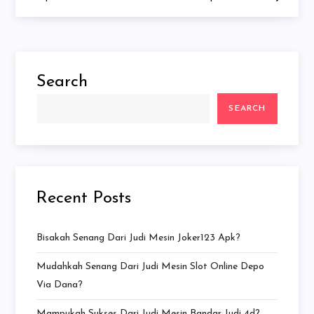
Search
SEARCH
Recent Posts
Bisakah Senang Dari Judi Mesin Joker123 Apk?
Mudahkah Senang Dari Judi Mesin Slot Online Depo
Via Dana?
Mampukah Sukses Dari Judi Mesin Bandar Judi 4d?