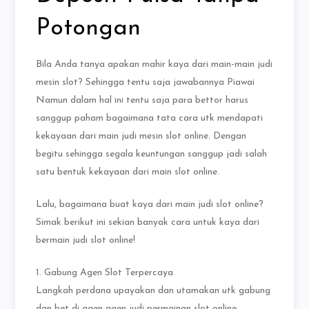
Potongan
Bila Anda tanya apakan mahir kaya dari main-main judi
mesin slot? Sehingga tentu saja jawabannya Piawai
Namun dalam hal ini tentu saja para bettor harus
sanggup paham bagaimana tata cara utk mendapati
kekayaan dari main judi mesin slot online. Dengan
begitu sehingga segala keuntungan sanggup jadi salah
satu bentuk kekayaan dari main slot online.
Lalu, bagaimana buat kaya dari main judi slot online?
Simak berikut ini sekian banyak cara untuk kaya dari
bermain judi slot online!
1. Gabung Agen Slot Terpercaya
Langkah perdana upayakan dan utamakan utk gabung
dan bet di agen agen judi permainan slot online