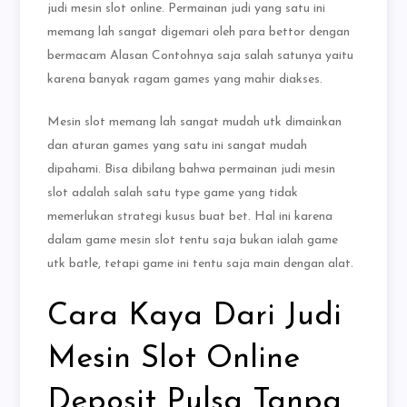
judi mesin slot online. Permainan judi yang satu ini
memang lah sangat digemari oleh para bettor dengan
bermacam Alasan Contohnya saja salah satunya yaitu
karena banyak ragam games yang mahir diakses.
Mesin slot memang lah sangat mudah utk dimainkan
dan aturan games yang satu ini sangat mudah
dipahami. Bisa dibilang bahwa permainan judi mesin
slot adalah salah satu type game yang tidak
memerlukan strategi kusus buat bet. Hal ini karena
dalam game mesin slot tentu saja bukan ialah game
utk batle, tetapi game ini tentu saja main dengan alat.
Cara Kaya Dari Judi
Mesin Slot Online
Deposit Pulsa Tanpa