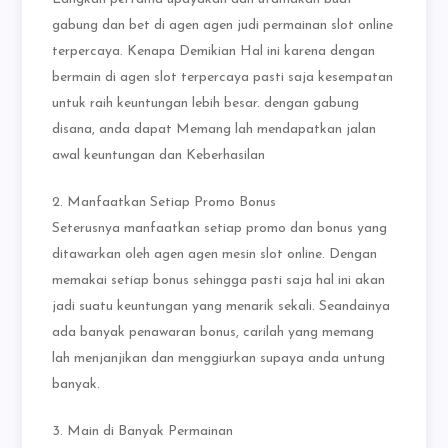
gabung dan bet di agen agen judi permainan slot online
terpercaya. Kenapa Demikian Hal ini karena dengan
bermain di agen slot terpercaya pasti saja kesempatan
untuk raih keuntungan lebih besar. dengan gabung
disana, anda dapat Memang lah mendapatkan jalan
awal keuntungan dan Keberhasilan
2. Manfaatkan Setiap Promo Bonus
Seterusnya manfaatkan setiap promo dan bonus yang
ditawarkan oleh agen agen mesin slot online. Dengan
memakai setiap bonus sehingga pasti saja hal ini akan
jadi suatu keuntungan yang menarik sekali. Seandainya
ada banyak penawaran bonus, carilah yang memang
lah menjanjikan dan menggiurkan supaya anda untung
banyak.
3. Main di Banyak Permainan