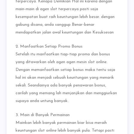
terpercaya. Kenapa Demikian Hal ini karena dengan
main-main di agen slot terpercaya pasti saja
kesempatan buat raih keuntungan lebih besar. dengan
gabung disana, anda sanggup Benar-benar
mendapatkan jalan awal keuntungan dan Kesuksesan
2. Manfaatkan Setiap Promo Bonus
Setelah itu manfaatkan tiap-tiap promo dan bonus
yang ditawarkan oleh agen agen mesin slot online.
Dengan memanfaatkan setiap bonus maka tentu saja
hal ini akan menjadi sebuah keuntungan yang menarik
sekali. Seandainya ada banyak penawaran bonus,
carilah yang memang lah menjanjikan dan menggiurkan
supaya anda untung banyak.
3. Main di Banyak Permainan
Mainkan lebih banyak permainan biar bisa meraih
keuntungan slot online lebih banyak pula. Tetapi pasti