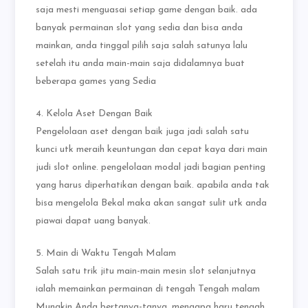
saja mesti menguasai setiap game dengan baik. ada
banyak permainan slot yang sedia dan bisa anda
mainkan, anda tinggal pilih saja salah satunya lalu
setelah itu anda main-main saja didalamnya buat
beberapa games yang Sedia
4. Kelola Aset Dengan Baik
Pengelolaan aset dengan baik juga jadi salah satu
kunci utk meraih keuntungan dan cepat kaya dari main
judi slot online. pengelolaan modal jadi bagian penting
yang harus diperhatikan dengan baik. apabila anda tak
bisa mengelola Bekal maka akan sangat sulit utk anda
piawai dapat uang banyak.
5. Main di Waktu Tengah Malam
Salah satu trik jitu main-main mesin slot selanjutnya
ialah memainkan permainan di tengah Tengah malam
Mungkin Anda bertanya-tanya, mengapa haru tengah