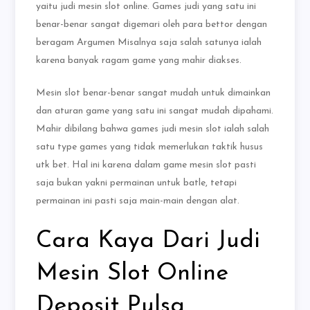
yaitu judi mesin slot online. Games judi yang satu ini
benar-benar sangat digemari oleh para bettor dengan
beragam Argumen Misalnya saja salah satunya ialah
karena banyak ragam game yang mahir diakses.
Mesin slot benar-benar sangat mudah untuk dimainkan
dan aturan game yang satu ini sangat mudah dipahami.
Mahir dibilang bahwa games judi mesin slot ialah salah
satu type games yang tidak memerlukan taktik husus
utk bet. Hal ini karena dalam game mesin slot pasti
saja bukan yakni permainan untuk batle, tetapi
permainan ini pasti saja main-main dengan alat.
Cara Kaya Dari Judi
Mesin Slot Online
Deposit Pulsa