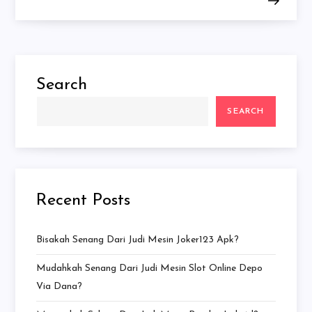
Search
SEARCH
Recent Posts
Bisakah Senang Dari Judi Mesin Joker123 Apk?
Mudahkah Senang Dari Judi Mesin Slot Online Depo
Via Dana?