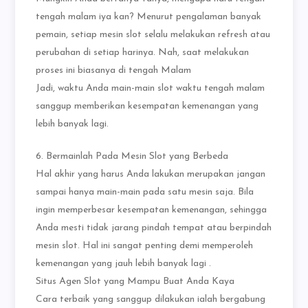
tengah malam iya kan? Menurut pengalaman banyak
pemain, setiap mesin slot selalu melakukan refresh atau
perubahan di setiap harinya. Nah, saat melakukan
proses ini biasanya di tengah Malam
Jadi, waktu Anda main-main slot waktu tengah malam
sanggup memberikan kesempatan kemenangan yang
lebih banyak lagi.
6. Bermainlah Pada Mesin Slot yang Berbeda
Hal akhir yang harus Anda lakukan merupakan jangan
sampai hanya main-main pada satu mesin saja. Bila
ingin memperbesar kesempatan kemenangan, sehingga
Anda mesti tidak jarang pindah tempat atau berpindah
mesin slot. Hal ini sangat penting demi memperoleh
kemenangan yang jauh lebih banyak lagi .
Situs Agen Slot yang Mampu Buat Anda Kaya
Cara terbaik yang sanggup dilakukan ialah bergabung