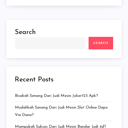
Search
SEARCH
Recent Posts
Bisakah Senang Dari Judi Mesin Joker123 Apk?
Mudahkah Senang Dari Judi Mesin Slot Online Depo
Via Dana?
Mampukah Sukses Dari Judi Mesin Bandar Judi 4d?