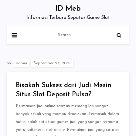
Skip
ID Meb
to
Informasi Terbaru Seputar Game Slot
content
Search
for:
by:
admin
Bisakah Sukses dari Judi Mesin
Situs Slot Deposit Pulsa?
Permainan judi online saat ini memang lah sangat
banyak sekali yang mampu dimainkan. Termasuk dalam
hal ini salah satu tipe games judi yang sangat ternama
yaitu judi mesin slot online. Permainan judi yang satu ini