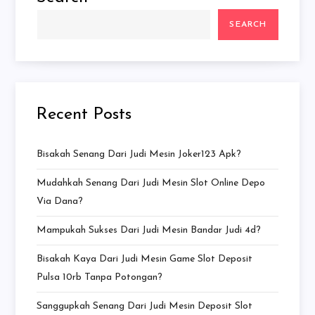
SEARCH
Recent Posts
Bisakah Senang Dari Judi Mesin Joker123 Apk?
Mudahkah Senang Dari Judi Mesin Slot Online Depo
Via Dana?
Mampukah Sukses Dari Judi Mesin Bandar Judi 4d?
Bisakah Kaya Dari Judi Mesin Game Slot Deposit
Pulsa 10rb Tanpa Potongan?
Sanggupkah Senang Dari Judi Mesin Deposit Slot