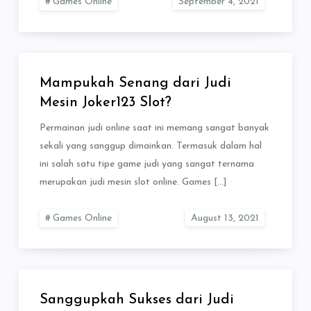
Games Online
Mampukah Senang dari Judi
Mesin Joker123 Slot?
Permainan judi online saat ini memang sangat banyak
sekali yang sanggup dimainkan. Termasuk dalam hal
ini salah satu tipe game judi yang sangat ternama
merupakan judi mesin slot online. Games […]
Games Online
Sanggupkah Sukses dari Judi