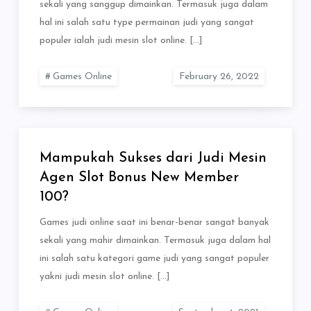
sekali yang sanggup dimainkan. Termasuk juga dalam
hal ini salah satu type permainan judi yang sangat
populer ialah judi mesin slot online. […]
Games Online
Mampukah Sukses dari Judi Mesin
Agen Slot Bonus New Member
100?
Games judi online saat ini benar-benar sangat banyak
sekali yang mahir dimainkan. Termasuk juga dalam hal
ini salah satu kategori game judi yang sangat populer
yakni judi mesin slot online. […]