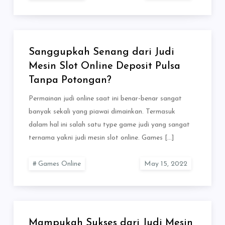
Sanggupkah Senang dari Judi
Mesin Slot Online Deposit Pulsa
Tanpa Potongan?
Permainan judi online saat ini benar-benar sangat
banyak sekali yang piawai dimainkan. Termasuk
dalam hal ini salah satu type game judi yang sangat
ternama yakni judi mesin slot online. Games […]
Games Online
Mampukah Sukses dari Judi Mesin