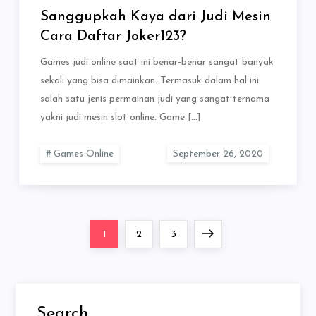
Sanggupkah Kaya dari Judi Mesin
Cara Daftar Joker123?
Games judi online saat ini benar-benar sangat banyak
sekali yang bisa dimainkan. Termasuk dalam hal ini
salah satu jenis permainan judi yang sangat ternama
yakni judi mesin slot online. Game […]
Games Online
Posts
Page
Page
Page
Next
1
2
3
pagination
page
Search